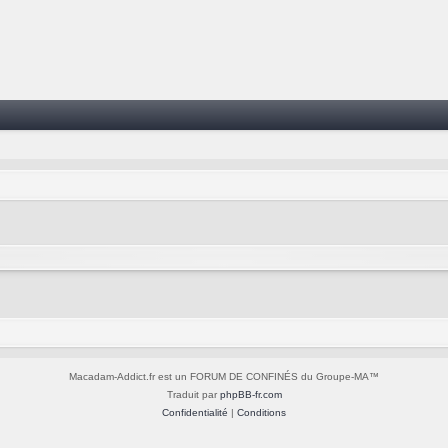
Macadam-Addict.fr est un FORUM DE CONFINÉS du Groupe-MA™
Traduit par
phpBB-fr.com
Confidentialité
|
Conditions