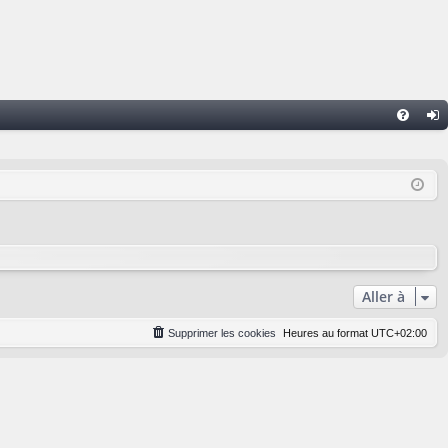
FA
on
Q
ne
xi
on
Aller à
Supprimer les cookies
Heures au format
UTC+02:00