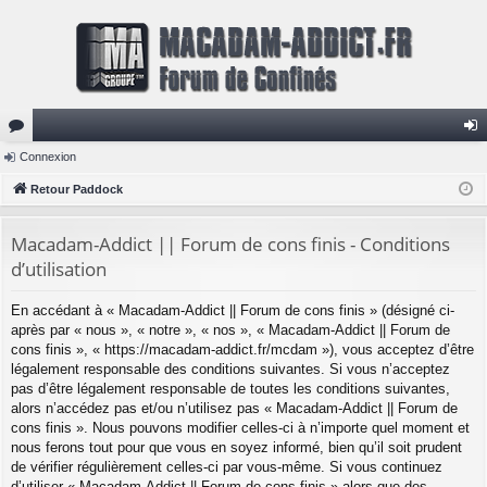
or
Connexion
on
u
Retour Paddock
ne
m
xi
Macadam-Addict || Forum de cons finis - Conditions
s
on
d’utilisation
En accédant à « Macadam-Addict || Forum de cons finis » (désigné ci-
après par « nous », « notre », « nos », « Macadam-Addict || Forum de
cons finis », « https://macadam-addict.fr/mcdam »), vous acceptez d’être
légalement responsable des conditions suivantes. Si vous n’acceptez
pas d’être légalement responsable de toutes les conditions suivantes,
alors n’accédez pas et/ou n’utilisez pas « Macadam-Addict || Forum de
cons finis ». Nous pouvons modifier celles-ci à n’importe quel moment et
nous ferons tout pour que vous en soyez informé, bien qu’il soit prudent
de vérifier régulièrement celles-ci par vous-même. Si vous continuez
d’utiliser « Macadam-Addict || Forum de cons finis » alors que des