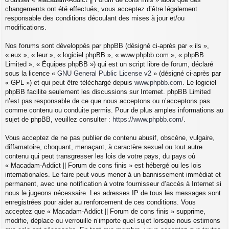
changements ont été effectués, vous acceptez d’être légalement
responsable des conditions découlant des mises à jour et/ou
modifications.
Nos forums sont développés par phpBB (désigné ci-après par « ils »,
« eux », « leur », « logiciel phpBB », « www.phpbb.com », « phpBB
Limited », « Équipes phpBB ») qui est un script libre de forum, déclaré
sous la licence «
GNU General Public License v2
» (désigné ci-après par
« GPL ») et qui peut être téléchargé depuis
www.phpbb.com
. Le logiciel
phpBB facilite seulement les discussions sur Internet. phpBB Limited
n’est pas responsable de ce que nous acceptons ou n’acceptons pas
comme contenu ou conduite permis. Pour de plus amples informations au
sujet de phpBB, veuillez consulter :
https://www.phpbb.com/
.
Vous acceptez de ne pas publier de contenu abusif, obscène, vulgaire,
diffamatoire, choquant, menaçant, à caractère sexuel ou tout autre
contenu qui peut transgresser les lois de votre pays, du pays où
« Macadam-Addict || Forum de cons finis » est hébergé ou les lois
internationales. Le faire peut vous mener à un bannissement immédiat et
permanent, avec une notification à votre fournisseur d’accès à Internet si
nous le jugeons nécessaire. Les adresses IP de tous les messages sont
enregistrées pour aider au renforcement de ces conditions. Vous
acceptez que « Macadam-Addict || Forum de cons finis » supprime,
modifie, déplace ou verrouille n’importe quel sujet lorsque nous estimons