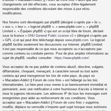
changements ont été effectués, vous acceptez d’être légalement
responsable des conditions découlant des mises à jour et/ou
modifications.
Nos forums sont développés par phpBB (désigné ci-après par « ils »,
« eux », « leur », « logiciel phpBB », « www.phpbb.com », « phpBB
Limited », « Équipes phpBB ») qui est un script libre de forum, déclaré
sous la licence «
GNU General Public License v2
» (désigné ci-après par
« GPL ») et qui peut être téléchargé depuis
www.phpbb.com
. Le logiciel
phpBB facilite seulement les discussions sur Internet. phpBB Limited
n’est pas responsable de ce que nous acceptons ou n’acceptons pas
comme contenu ou conduite permis. Pour de plus amples informations au
sujet de phpBB, veuillez consulter :
https://www.phpbb.com/
.
Vous acceptez de ne pas publier de contenu abusif, obscène, vulgaire,
diffamatoire, choquant, menaçant, à caractère sexuel ou tout autre
contenu qui peut transgresser les lois de votre pays, du pays où
« Macadam-Addict || Forum de cons finis » est hébergé ou les lois
internationales. Le faire peut vous mener à un bannissement immédiat et
permanent, avec une notification à votre fournisseur d’accès à Internet si
nous le jugeons nécessaire. Les adresses IP de tous les messages sont
enregistrées pour aider au renforcement de ces conditions. Vous
acceptez que « Macadam-Addict || Forum de cons finis » supprime,
modifie, déplace ou verrouille n’importe quel sujet lorsque nous estimons