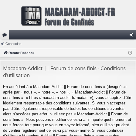
or
Connexion
on
u
Retour Paddock
ne
m
xi
Macadam-Addict || Forum de cons finis - Conditions
s
on
d’utilisation
En accédant à « Macadam-Addict || Forum de cons finis » (désigné ci-
après par « nous », « notre », « nos », « Macadam-Addict || Forum de
cons finis », « https://macadam-addict.fr/mcdam »), vous acceptez d’être
légalement responsable des conditions suivantes. Si vous n’acceptez
pas d’être légalement responsable de toutes les conditions suivantes,
alors n’accédez pas et/ou n’utilisez pas « Macadam-Addict || Forum de
cons finis ». Nous pouvons modifier celles-ci à n’importe quel moment et
nous ferons tout pour que vous en soyez informé, bien qu’il soit prudent
de vérifier régulièrement celles-ci par vous-même. Si vous continuez
d’utiliser « Macadam-Addict || Forum de cons finis » alors que des