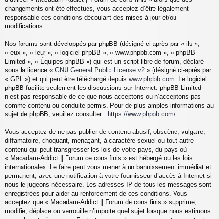
changements ont été effectués, vous acceptez d’être légalement
responsable des conditions découlant des mises à jour et/ou
modifications.
Nos forums sont développés par phpBB (désigné ci-après par « ils »,
« eux », « leur », « logiciel phpBB », « www.phpbb.com », « phpBB
Limited », « Équipes phpBB ») qui est un script libre de forum, déclaré
sous la licence «
GNU General Public License v2
» (désigné ci-après par
« GPL ») et qui peut être téléchargé depuis
www.phpbb.com
. Le logiciel
phpBB facilite seulement les discussions sur Internet. phpBB Limited
n’est pas responsable de ce que nous acceptons ou n’acceptons pas
comme contenu ou conduite permis. Pour de plus amples informations au
sujet de phpBB, veuillez consulter :
https://www.phpbb.com/
.
Vous acceptez de ne pas publier de contenu abusif, obscène, vulgaire,
diffamatoire, choquant, menaçant, à caractère sexuel ou tout autre
contenu qui peut transgresser les lois de votre pays, du pays où
« Macadam-Addict || Forum de cons finis » est hébergé ou les lois
internationales. Le faire peut vous mener à un bannissement immédiat et
permanent, avec une notification à votre fournisseur d’accès à Internet si
nous le jugeons nécessaire. Les adresses IP de tous les messages sont
enregistrées pour aider au renforcement de ces conditions. Vous
acceptez que « Macadam-Addict || Forum de cons finis » supprime,
modifie, déplace ou verrouille n’importe quel sujet lorsque nous estimons