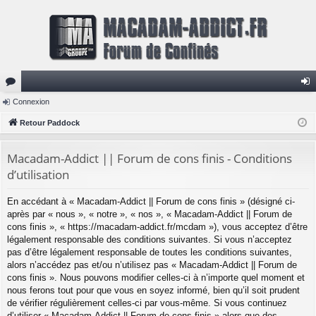
or
Connexion
on
u
Retour Paddock
ne
m
xi
Macadam-Addict || Forum de cons finis - Conditions
s
on
d’utilisation
En accédant à « Macadam-Addict || Forum de cons finis » (désigné ci-
après par « nous », « notre », « nos », « Macadam-Addict || Forum de
cons finis », « https://macadam-addict.fr/mcdam »), vous acceptez d’être
légalement responsable des conditions suivantes. Si vous n’acceptez
pas d’être légalement responsable de toutes les conditions suivantes,
alors n’accédez pas et/ou n’utilisez pas « Macadam-Addict || Forum de
cons finis ». Nous pouvons modifier celles-ci à n’importe quel moment et
nous ferons tout pour que vous en soyez informé, bien qu’il soit prudent
de vérifier régulièrement celles-ci par vous-même. Si vous continuez
d’utiliser « Macadam-Addict || Forum de cons finis » alors que des