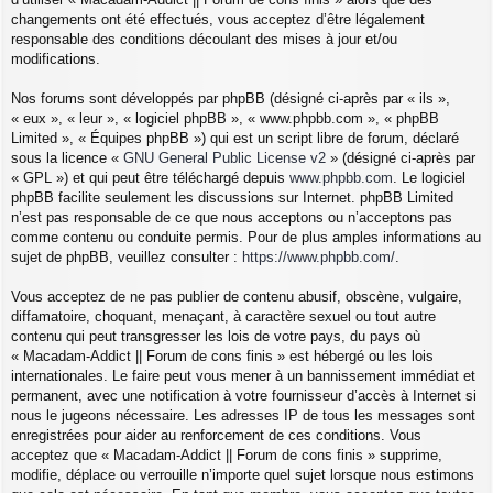
changements ont été effectués, vous acceptez d’être légalement
responsable des conditions découlant des mises à jour et/ou
modifications.
Nos forums sont développés par phpBB (désigné ci-après par « ils »,
« eux », « leur », « logiciel phpBB », « www.phpbb.com », « phpBB
Limited », « Équipes phpBB ») qui est un script libre de forum, déclaré
sous la licence «
GNU General Public License v2
» (désigné ci-après par
« GPL ») et qui peut être téléchargé depuis
www.phpbb.com
. Le logiciel
phpBB facilite seulement les discussions sur Internet. phpBB Limited
n’est pas responsable de ce que nous acceptons ou n’acceptons pas
comme contenu ou conduite permis. Pour de plus amples informations au
sujet de phpBB, veuillez consulter :
https://www.phpbb.com/
.
Vous acceptez de ne pas publier de contenu abusif, obscène, vulgaire,
diffamatoire, choquant, menaçant, à caractère sexuel ou tout autre
contenu qui peut transgresser les lois de votre pays, du pays où
« Macadam-Addict || Forum de cons finis » est hébergé ou les lois
internationales. Le faire peut vous mener à un bannissement immédiat et
permanent, avec une notification à votre fournisseur d’accès à Internet si
nous le jugeons nécessaire. Les adresses IP de tous les messages sont
enregistrées pour aider au renforcement de ces conditions. Vous
acceptez que « Macadam-Addict || Forum de cons finis » supprime,
modifie, déplace ou verrouille n’importe quel sujet lorsque nous estimons