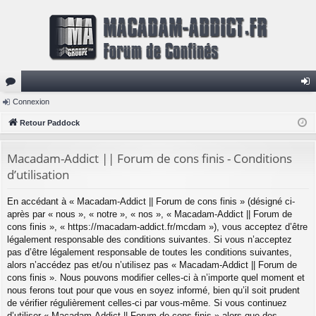
or
Connexion
on
u
Retour Paddock
ne
m
xi
Macadam-Addict || Forum de cons finis - Conditions
s
on
d’utilisation
En accédant à « Macadam-Addict || Forum de cons finis » (désigné ci-
après par « nous », « notre », « nos », « Macadam-Addict || Forum de
cons finis », « https://macadam-addict.fr/mcdam »), vous acceptez d’être
légalement responsable des conditions suivantes. Si vous n’acceptez
pas d’être légalement responsable de toutes les conditions suivantes,
alors n’accédez pas et/ou n’utilisez pas « Macadam-Addict || Forum de
cons finis ». Nous pouvons modifier celles-ci à n’importe quel moment et
nous ferons tout pour que vous en soyez informé, bien qu’il soit prudent
de vérifier régulièrement celles-ci par vous-même. Si vous continuez
d’utiliser « Macadam-Addict || Forum de cons finis » alors que des