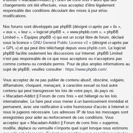
changements ont été effectués, vous acceptez d’être légalement
responsable des conditions découlant des mises à jour et/ou
modifications.
Nos forums sont développés par phpBB (désigné ci-après par « ils »,
« eux », « leur », « logiciel phpBB », « www.phpbb.com », « phpBB
Limited », « Équipes phpBB ») qui est un script libre de forum, déclaré
sous la licence «
GNU General Public License v2
» (désigné ci-après par
« GPL ») et qui peut être téléchargé depuis
www.phpbb.com
. Le logiciel
phpBB facilite seulement les discussions sur Internet. phpBB Limited
n’est pas responsable de ce que nous acceptons ou n’acceptons pas
comme contenu ou conduite permis. Pour de plus amples informations au
sujet de phpBB, veuillez consulter :
https://www.phpbb.com/
.
Vous acceptez de ne pas publier de contenu abusif, obscène, vulgaire,
diffamatoire, choquant, menaçant, à caractère sexuel ou tout autre
contenu qui peut transgresser les lois de votre pays, du pays où
« Macadam-Addict || Forum de cons finis » est hébergé ou les lois
internationales. Le faire peut vous mener à un bannissement immédiat et
permanent, avec une notification à votre fournisseur d’accès à Internet si
nous le jugeons nécessaire. Les adresses IP de tous les messages sont
enregistrées pour aider au renforcement de ces conditions. Vous
acceptez que « Macadam-Addict || Forum de cons finis » supprime,
modifie, déplace ou verrouille n’importe quel sujet lorsque nous estimons