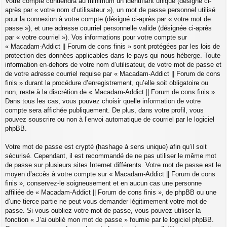
Votre compte contiendra au minimum un identifiant unique (désigné ci-
après par « votre nom d’utilisateur »), un mot de passe personnel utilisé
pour la connexion à votre compte (désigné ci-après par « votre mot de
passe »), et une adresse courriel personnelle valide (désignée ci-après
par « votre courriel »). Vos informations pour votre compte sur
« Macadam-Addict || Forum de cons finis » sont protégées par les lois de
protection des données applicables dans le pays qui nous héberge. Toute
information en-dehors de votre nom d’utilisateur, de votre mot de passe et
de votre adresse courriel requise par « Macadam-Addict || Forum de cons
finis » durant la procédure d’enregistrement, qu’elle soit obligatoire ou
non, reste à la discrétion de « Macadam-Addict || Forum de cons finis ».
Dans tous les cas, vous pouvez choisir quelle information de votre
compte sera affichée publiquement. De plus, dans votre profil, vous
pouvez souscrire ou non à l’envoi automatique de courriel par le logiciel
phpBB.
Votre mot de passe est crypté (hashage à sens unique) afin qu’il soit
sécurisé. Cependant, il est recommandé de ne pas utiliser le même mot
de passe sur plusieurs sites Internet différents. Votre mot de passe est le
moyen d’accès à votre compte sur « Macadam-Addict || Forum de cons
finis », conservez-le soigneusement et en aucun cas une personne
affiliée de « Macadam-Addict || Forum de cons finis », de phpBB ou une
d’une tierce partie ne peut vous demander légitimement votre mot de
passe. Si vous oubliez votre mot de passe, vous pouvez utiliser la
fonction « J’ai oublié mon mot de passe » fournie par le logiciel phpBB.