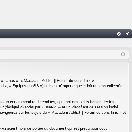
FA
on
Q
ne
xi
on
e », « nos », « Macadam-Addict || Forum de cons finis »,
d », « Équipes phpBB ») utilisent n’importe quelle information collectée
a un certain nombre de cookies, qui sont des petits fichiers textes
r (désigné ci-après par « user-id ») et un identifiant de session invité
naviguerez sur les sujets de « Macadam-Addict || Forum de cons finis » et
-ci soient hors de portée du document qui est prévu pour couvrir