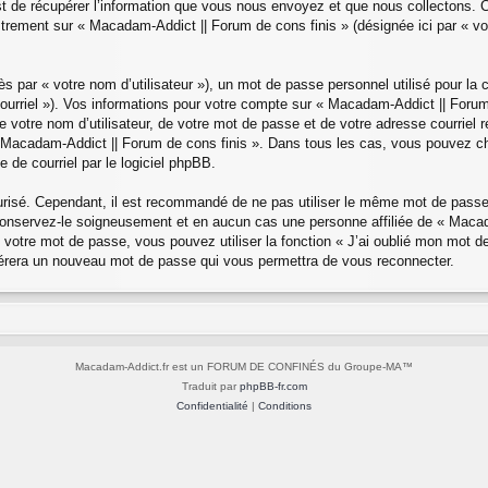
de récupérer l’information que vous nous envoyez et que nous collectons. Cec
egistrement sur « Macadam-Addict || Forum de cons finis » (désignée ici par «
s par « votre nom d’utilisateur »), un mot de passe personnel utilisé pour la
 courriel »). Vos informations pour votre compte sur « Macadam-Addict || Forum
 votre nom d’utilisateur, de votre mot de passe et de votre adresse courriel 
de « Macadam-Addict || Forum de cons finis ». Dans tous les cas, vous pouvez c
 de courriel par le logiciel phpBB.
urisé. Cependant, il est recommandé de ne pas utiliser le même mot de passe 
onservez-le soigneusement et en aucun cas une personne affiliée de « Macada
votre mot de passe, vous pouvez utiliser la fonction « J’ai oublié mon mot 
 générera un nouveau mot de passe qui vous permettra de vous reconnecter.
Macadam-Addict.fr est un FORUM DE CONFINÉS du Groupe-MA™
Traduit par
phpBB-fr.com
Confidentialité
|
Conditions