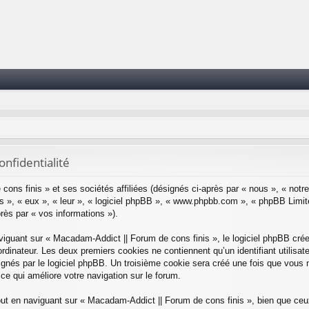
onfidentialité
ons finis » et ses sociétés affiliées (désignés ci-après par « nous », « notr
 », « eux », « leur », « logiciel phpBB », « www.phpbb.com », « phpBB Limite
près par « vos informations »).
guant sur « Macadam-Addict || Forum de cons finis », le logiciel phpBB créer
rdinateur. Les deux premiers cookies ne contiennent qu’un identifiant utilisateu
ignés par le logiciel phpBB. Un troisième cookie sera créé une fois que vous 
 ce qui améliore votre navigation sur le forum.
t en naviguant sur « Macadam-Addict || Forum de cons finis », bien que ceux