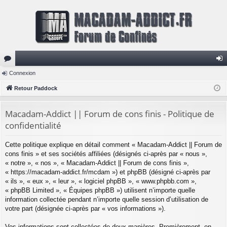
or
Connexion
on
u
Retour Paddock
ne
m
xi
Macadam-Addict || Forum de cons finis - Politique de
s
on
confidentialité
Cette politique explique en détail comment « Macadam-Addict || Forum de
cons finis » et ses sociétés affiliées (désignés ci-après par « nous »,
« notre », « nos », « Macadam-Addict || Forum de cons finis »,
« https://macadam-addict.fr/mcdam ») et phpBB (désigné ci-après par
« ils », « eux », « leur », « logiciel phpBB », « www.phpbb.com »,
« phpBB Limited », « Équipes phpBB ») utilisent n’importe quelle
information collectée pendant n’importe quelle session d’utilisation de
votre part (désignée ci-après par « vos informations »).
Vos informations sont collectées de deux manières. Premièrement, en