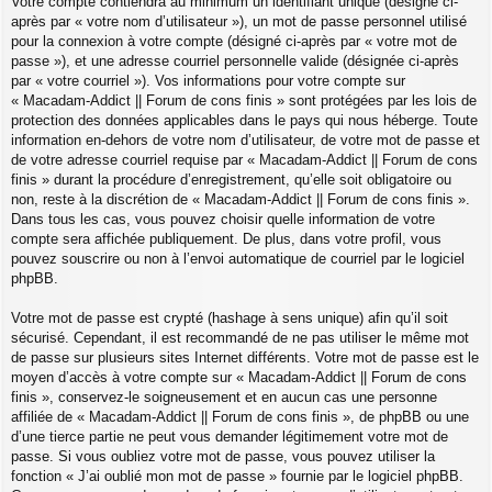
Votre compte contiendra au minimum un identifiant unique (désigné ci-
après par « votre nom d’utilisateur »), un mot de passe personnel utilisé
pour la connexion à votre compte (désigné ci-après par « votre mot de
passe »), et une adresse courriel personnelle valide (désignée ci-après
par « votre courriel »). Vos informations pour votre compte sur
« Macadam-Addict || Forum de cons finis » sont protégées par les lois de
protection des données applicables dans le pays qui nous héberge. Toute
information en-dehors de votre nom d’utilisateur, de votre mot de passe et
de votre adresse courriel requise par « Macadam-Addict || Forum de cons
finis » durant la procédure d’enregistrement, qu’elle soit obligatoire ou
non, reste à la discrétion de « Macadam-Addict || Forum de cons finis ».
Dans tous les cas, vous pouvez choisir quelle information de votre
compte sera affichée publiquement. De plus, dans votre profil, vous
pouvez souscrire ou non à l’envoi automatique de courriel par le logiciel
phpBB.
Votre mot de passe est crypté (hashage à sens unique) afin qu’il soit
sécurisé. Cependant, il est recommandé de ne pas utiliser le même mot
de passe sur plusieurs sites Internet différents. Votre mot de passe est le
moyen d’accès à votre compte sur « Macadam-Addict || Forum de cons
finis », conservez-le soigneusement et en aucun cas une personne
affiliée de « Macadam-Addict || Forum de cons finis », de phpBB ou une
d’une tierce partie ne peut vous demander légitimement votre mot de
passe. Si vous oubliez votre mot de passe, vous pouvez utiliser la
fonction « J’ai oublié mon mot de passe » fournie par le logiciel phpBB.