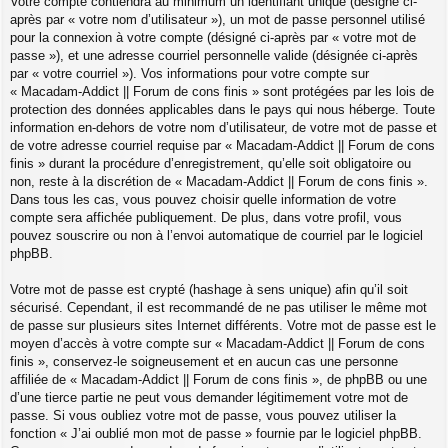
Votre compte contiendra au minimum un identifiant unique (désigné ci-
après par « votre nom d’utilisateur »), un mot de passe personnel utilisé
pour la connexion à votre compte (désigné ci-après par « votre mot de
passe »), et une adresse courriel personnelle valide (désignée ci-après
par « votre courriel »). Vos informations pour votre compte sur
« Macadam-Addict || Forum de cons finis » sont protégées par les lois de
protection des données applicables dans le pays qui nous héberge. Toute
information en-dehors de votre nom d’utilisateur, de votre mot de passe et
de votre adresse courriel requise par « Macadam-Addict || Forum de cons
finis » durant la procédure d’enregistrement, qu’elle soit obligatoire ou
non, reste à la discrétion de « Macadam-Addict || Forum de cons finis ».
Dans tous les cas, vous pouvez choisir quelle information de votre
compte sera affichée publiquement. De plus, dans votre profil, vous
pouvez souscrire ou non à l’envoi automatique de courriel par le logiciel
phpBB.
Votre mot de passe est crypté (hashage à sens unique) afin qu’il soit
sécurisé. Cependant, il est recommandé de ne pas utiliser le même mot
de passe sur plusieurs sites Internet différents. Votre mot de passe est le
moyen d’accès à votre compte sur « Macadam-Addict || Forum de cons
finis », conservez-le soigneusement et en aucun cas une personne
affiliée de « Macadam-Addict || Forum de cons finis », de phpBB ou une
d’une tierce partie ne peut vous demander légitimement votre mot de
passe. Si vous oubliez votre mot de passe, vous pouvez utiliser la
fonction « J’ai oublié mon mot de passe » fournie par le logiciel phpBB.