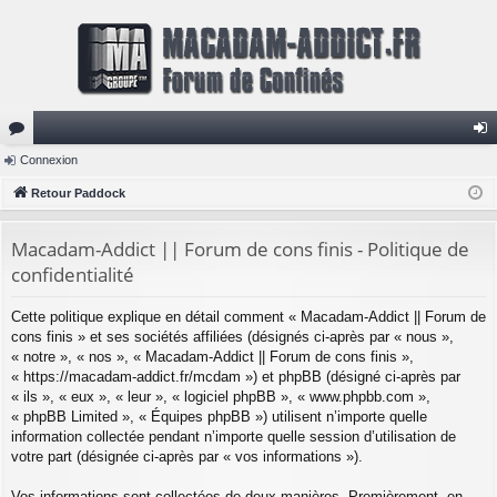
or
Connexion
on
u
Retour Paddock
ne
m
xi
Macadam-Addict || Forum de cons finis - Politique de
s
on
confidentialité
Cette politique explique en détail comment « Macadam-Addict || Forum de
cons finis » et ses sociétés affiliées (désignés ci-après par « nous »,
« notre », « nos », « Macadam-Addict || Forum de cons finis »,
« https://macadam-addict.fr/mcdam ») et phpBB (désigné ci-après par
« ils », « eux », « leur », « logiciel phpBB », « www.phpbb.com »,
« phpBB Limited », « Équipes phpBB ») utilisent n’importe quelle
information collectée pendant n’importe quelle session d’utilisation de
votre part (désignée ci-après par « vos informations »).
Vos informations sont collectées de deux manières. Premièrement, en