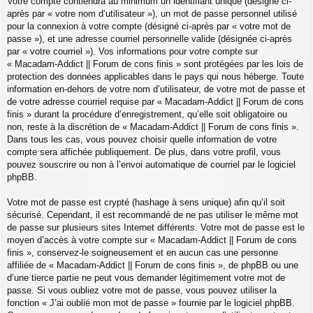
Votre compte contiendra au minimum un identifiant unique (désigné ci-
après par « votre nom d’utilisateur »), un mot de passe personnel utilisé
pour la connexion à votre compte (désigné ci-après par « votre mot de
passe »), et une adresse courriel personnelle valide (désignée ci-après
par « votre courriel »). Vos informations pour votre compte sur
« Macadam-Addict || Forum de cons finis » sont protégées par les lois de
protection des données applicables dans le pays qui nous héberge. Toute
information en-dehors de votre nom d’utilisateur, de votre mot de passe et
de votre adresse courriel requise par « Macadam-Addict || Forum de cons
finis » durant la procédure d’enregistrement, qu’elle soit obligatoire ou
non, reste à la discrétion de « Macadam-Addict || Forum de cons finis ».
Dans tous les cas, vous pouvez choisir quelle information de votre
compte sera affichée publiquement. De plus, dans votre profil, vous
pouvez souscrire ou non à l’envoi automatique de courriel par le logiciel
phpBB.
Votre mot de passe est crypté (hashage à sens unique) afin qu’il soit
sécurisé. Cependant, il est recommandé de ne pas utiliser le même mot
de passe sur plusieurs sites Internet différents. Votre mot de passe est le
moyen d’accès à votre compte sur « Macadam-Addict || Forum de cons
finis », conservez-le soigneusement et en aucun cas une personne
affiliée de « Macadam-Addict || Forum de cons finis », de phpBB ou une
d’une tierce partie ne peut vous demander légitimement votre mot de
passe. Si vous oubliez votre mot de passe, vous pouvez utiliser la
fonction « J’ai oublié mon mot de passe » fournie par le logiciel phpBB.