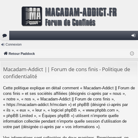
or
Connexion
on
u
Retour Paddock
ne
m
xi
Macadam-Addict || Forum de cons finis - Politique de
s
on
confidentialité
Cette politique explique en détail comment « Macadam-Addict || Forum de
cons finis » et ses sociétés affiliées (désignés ci-après par « nous »,
« notre », « nos », « Macadam-Addict || Forum de cons finis »,
« https://macadam-addict.fr/mcdam ») et phpBB (désigné ci-après par
« ils », « eux », « leur », « logiciel phpBB », « www.phpbb.com »,
« phpBB Limited », « Équipes phpBB ») utilisent n’importe quelle
information collectée pendant n’importe quelle session d’utilisation de
votre part (désignée ci-après par « vos informations »).
Vos informations sont collectées de deux manières. Premièrement, en