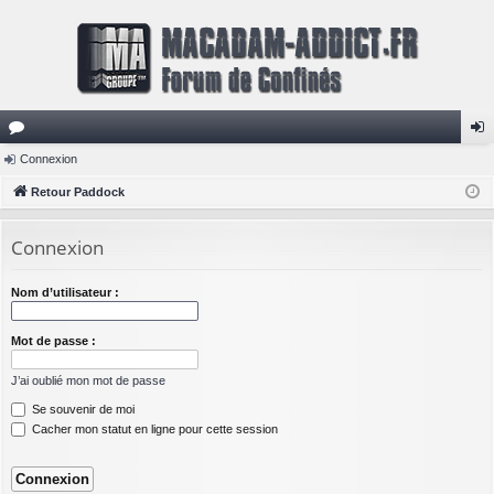
or
Connexion
on
u
Retour Paddock
ne
m
xi
Connexion
s
on
Nom d’utilisateur :
Mot de passe :
J’ai oublié mon mot de passe
Se souvenir de moi
Cacher mon statut en ligne pour cette session