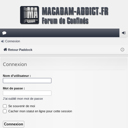
or
Connexion
on
u
Retour Paddock
ne
m
xi
Connexion
s
on
Nom d’utilisateur :
Mot de passe :
J’ai oublié mon mot de passe
Se souvenir de moi
Cacher mon statut en ligne pour cette session