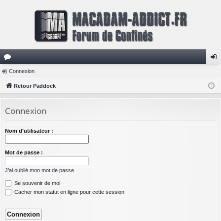
or
Connexion
on
u
Retour Paddock
ne
m
xi
Connexion
s
on
Nom d’utilisateur :
Mot de passe :
J’ai oublié mon mot de passe
Se souvenir de moi
Cacher mon statut en ligne pour cette session