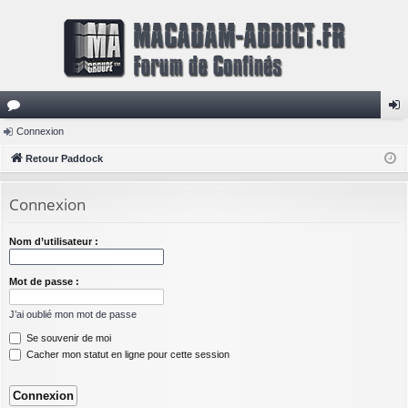
or
Connexion
on
u
Retour Paddock
ne
m
xi
Connexion
s
on
Nom d’utilisateur :
Mot de passe :
J’ai oublié mon mot de passe
Se souvenir de moi
Cacher mon statut en ligne pour cette session