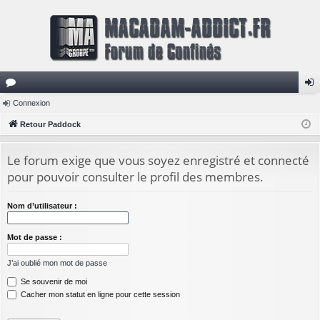
or
Connexion
on
u
Retour Paddock
ne
m
xi
Le forum exige que vous soyez enregistré et connecté
s
on
pour pouvoir consulter le profil des membres.
Nom d’utilisateur :
Mot de passe :
J’ai oublié mon mot de passe
Se souvenir de moi
Cacher mon statut en ligne pour cette session