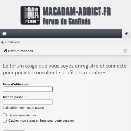
or
Connexion
on
u
Retour Paddock
ne
m
xi
Le forum exige que vous soyez enregistré et connecté
s
on
pour pouvoir consulter le profil des membres.
Nom d’utilisateur :
Mot de passe :
J’ai oublié mon mot de passe
Se souvenir de moi
Cacher mon statut en ligne pour cette session