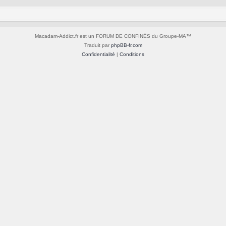
Macadam-Addict.fr est un FORUM DE CONFINÉS du Groupe-MA™
Traduit par
phpBB-fr.com
Confidentialité
|
Conditions