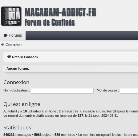
Forums
Connexion
Retour Paddock
Aucun forum.
Connexion
Nom d’utilisateur :
Mot de passe :
Qui est en ligne
Au total il y a
10
utilisateurs en ligne : 2 enregistrés, 0 invisible et 8 invités (d’après le nom
Le record du nombre d’utilisateurs en ligne est de
527
, le 21 sept. 2024 03:31
Statistiques
846361
messages •
5066
sujets •
589
membres • Le membre enregistré le plus récent es