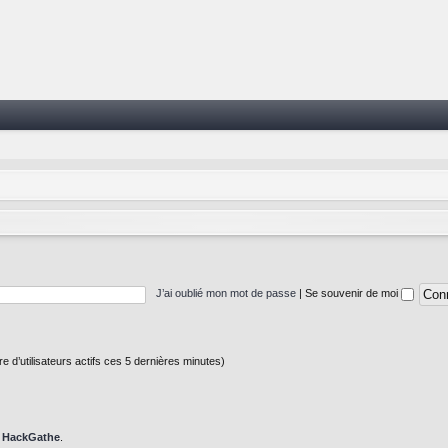
J’ai oublié mon mot de passe
|
Se souvenir de moi
bre d’utilisateurs actifs ces 5 dernières minutes)
t
HackGathe
.