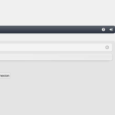
FA
on
Q
ne
xi
on