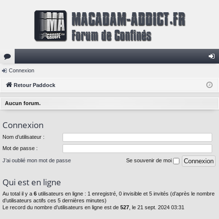
or
Connexion
on
u
Retour Paddock
ne
m
xi
Aucun forum.
s
on
Connexion
Nom d’utilisateur :
Mot de passe :
J’ai oublié mon mot de passe
Se souvenir de moi
Qui est en ligne
Au total il y a
6
utilisateurs en ligne : 1 enregistré, 0 invisible et 5 invités (d’après le nombre
d’utilisateurs actifs ces 5 dernières minutes)
Le record du nombre d’utilisateurs en ligne est de
527
, le 21 sept. 2024 03:31