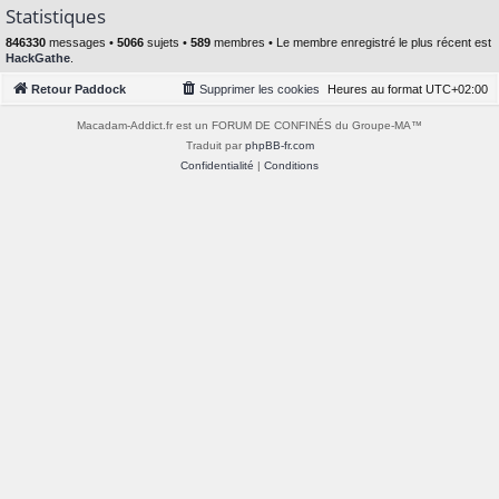
Statistiques
846330
messages •
5066
sujets •
589
membres • Le membre enregistré le plus récent est
HackGathe
.
Retour Paddock
Supprimer les cookies
Heures au format
UTC+02:00
Macadam-Addict.fr est un FORUM DE CONFINÉS du Groupe-MA™
Traduit par
phpBB-fr.com
Confidentialité
|
Conditions