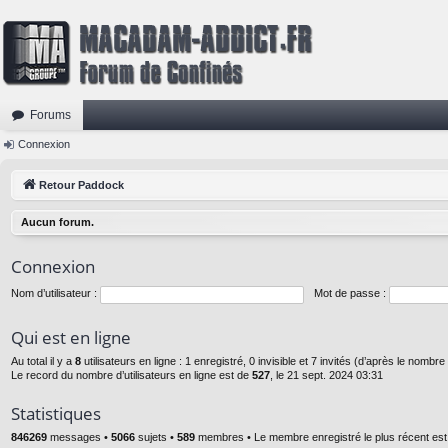
Forums
Connexion
Retour Paddock
Aucun forum.
Connexion
Nom d’utilisateur :
Mot de passe :
Qui est en ligne
Au total il y a
8
utilisateurs en ligne : 1 enregistré, 0 invisible et 7 invités (d’après le nombr
Le record du nombre d’utilisateurs en ligne est de
527
, le 21 sept. 2024 03:31
Statistiques
846269
messages •
5066
sujets •
589
membres • Le membre enregistré le plus récent es