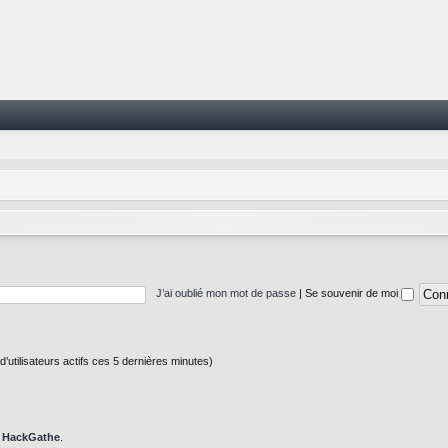
J’ai oublié mon mot de passe
|
Se souvenir de moi
e d’utilisateurs actifs ces 5 dernières minutes)
t
HackGathe
.