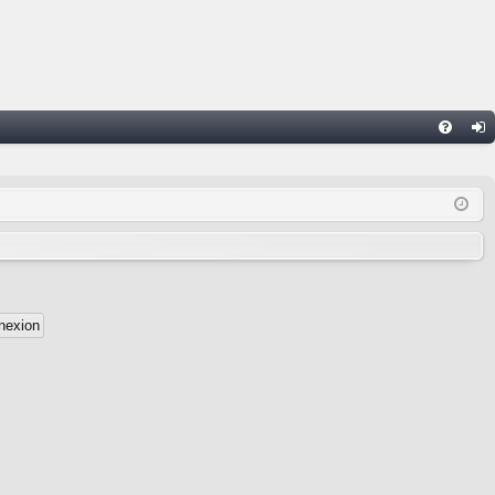
FA
on
Q
ne
xi
on