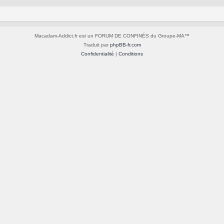
Macadam-Addict.fr est un FORUM DE CONFINÉS du Groupe-MA™
Traduit par
phpBB-fr.com
Confidentialité
|
Conditions