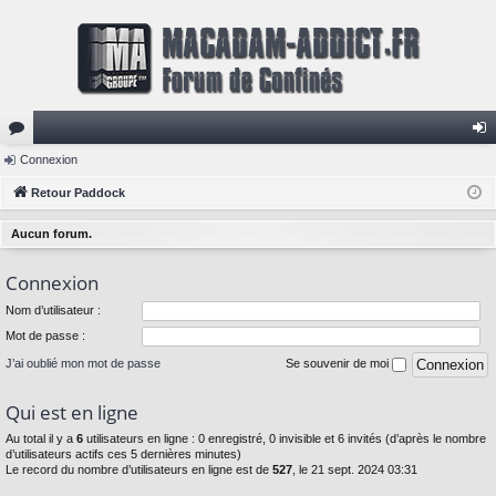
or
Connexion
on
u
Retour Paddock
ne
m
xi
Aucun forum.
s
on
Connexion
Nom d’utilisateur :
Mot de passe :
J’ai oublié mon mot de passe
Se souvenir de moi
Qui est en ligne
Au total il y a
6
utilisateurs en ligne : 0 enregistré, 0 invisible et 6 invités (d’après le nombre
d’utilisateurs actifs ces 5 dernières minutes)
Le record du nombre d’utilisateurs en ligne est de
527
, le 21 sept. 2024 03:31