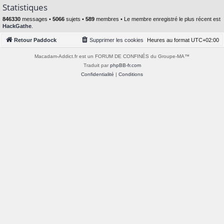
Statistiques
846330
messages •
5066
sujets •
589
membres • Le membre enregistré le plus récent est
HackGathe
.
Retour Paddock
Supprimer les cookies
Heures au format
UTC+02:00
Macadam-Addict.fr est un FORUM DE CONFINÉS du Groupe-MA™
Traduit par
phpBB-fr.com
Confidentialité
|
Conditions