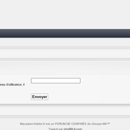
 d’utilisateur, il
Macadam-Addict.fr est un FORUM DE CONFINÉS du Groupe-MA™
Traduit par
phpBB-fr.com