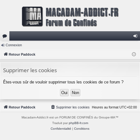
or
Connexion
on
u
Retour Paddock
ne
m
xi
Supprimer les cookies
s
on
Êtes-vous sûr de vouloir supprimer tous les cookies de ce forum ?
Retour Paddock
Supprimer les cookies
Heures au format
UTC+02:00
Macadam-Addict.fr est un FORUM DE CONFINÉS du Groupe-MA™
Traduit par
phpBB-fr.com
Confidentialité
|
Conditions