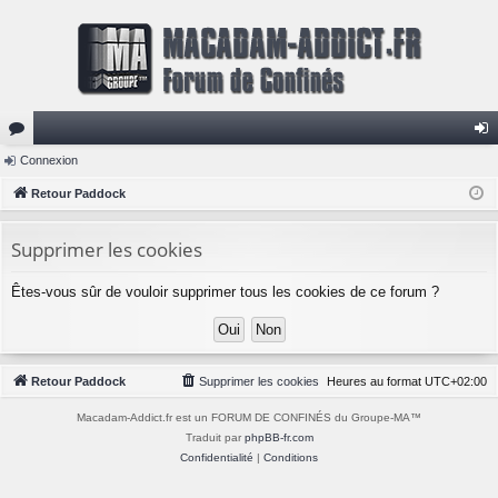
or
Connexion
on
u
Retour Paddock
ne
m
xi
Supprimer les cookies
s
on
Êtes-vous sûr de vouloir supprimer tous les cookies de ce forum ?
Retour Paddock
Supprimer les cookies
Heures au format
UTC+02:00
Macadam-Addict.fr est un FORUM DE CONFINÉS du Groupe-MA™
Traduit par
phpBB-fr.com
Confidentialité
|
Conditions