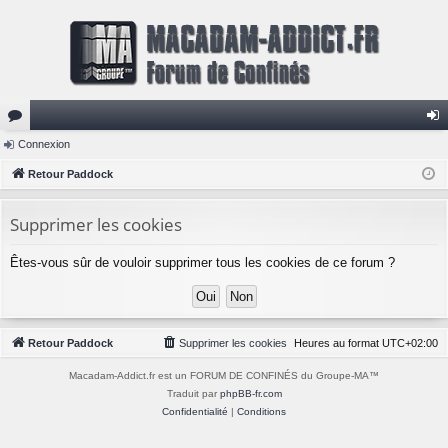
or
Connexion
on
u
Retour Paddock
ne
m
xi
Supprimer les cookies
s
on
Êtes-vous sûr de vouloir supprimer tous les cookies de ce forum ?
Retour Paddock
Supprimer les cookies
Heures au format
UTC+02:00
Macadam-Addict.fr est un FORUM DE CONFINÉS du Groupe-MA™
Traduit par
phpBB-fr.com
Confidentialité
|
Conditions