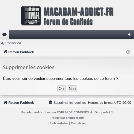
or
Connexion
on
u
Retour Paddock
ne
m
xi
Supprimer les cookies
s
on
Êtes-vous sûr de vouloir supprimer tous les cookies de ce forum ?
Retour Paddock
Supprimer les cookies
Heures au format
UTC+02:00
Macadam-Addict.fr est un FORUM DE CONFINÉS du Groupe-MA™
Traduit par
phpBB-fr.com
Confidentialité
|
Conditions