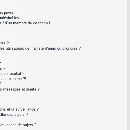
s privés !
ndésirables !
usif d’un membre de ce forum !
orés ?
s utilisateurs de ma liste d’amis ou d’ignorés ?
s
s ?
cun résultat ?
page blanche ?!
?
s messages et sujets ?
oris et la surveillance ?
ller des sujets ?
eillances de sujets ?