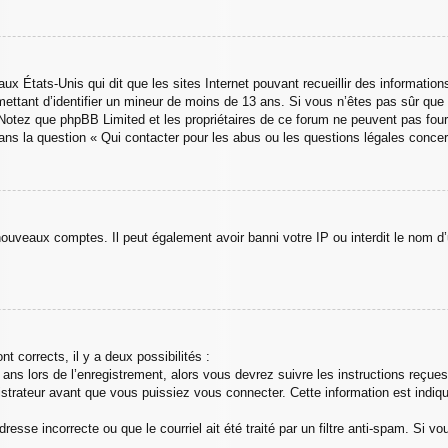
aux États-Unis qui dit que les sites Internet pouvant recueillir des informati
rmettant d’identifier un mineur de moins de 13 ans. Si vous n’êtes pas sûr qu
s. Notez que phpBB Limited et les propriétaires de ce forum ne peuvent pas four
ans la question « Qui contacter pour les abus ou les questions légales conce
 nouveaux comptes. Il peut également avoir banni votre IP ou interdit le nom d’
nt corrects, il y a deux possibilités :
ans lors de l’enregistrement, alors vous devrez suivre les instructions reçue
trateur avant que vous puissiez vous connecter. Cette information est indiqué
esse incorrecte ou que le courriel ait été traité par un filtre anti-spam. Si vo