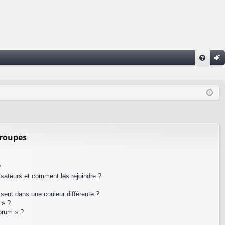
FA
on
Q
ne
xi
on
groupes
?
lisateurs et comment les rejoindre ?
ent dans une couleur différente ?
 » ?
forum » ?